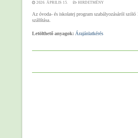
2026. ÁPRILIS 15.
HIRDETMÉNY
Az óvoda- és iskolatej program szabályozásáról szóló 
szállítása.
Letölthető anyagok:
Árajánlatkérés
Bejegyzés
navigáció