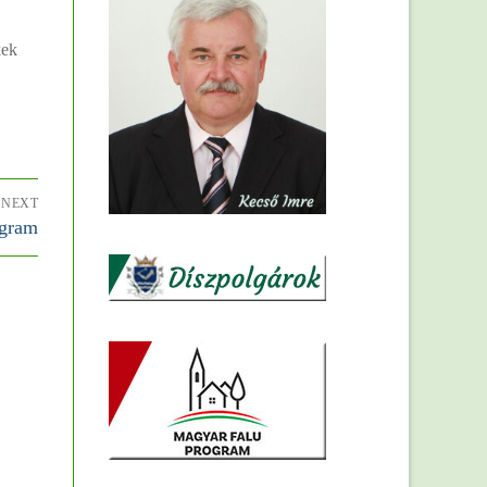
kek
NEXT
ogram