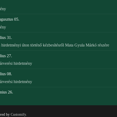
mény
ugusztus 05.
mény
lius 31.
s hirdetményi úton történő kézbesítésről Mata Gyula Márkó részére
lius 27.
árverési hirdetmény
lius 08.
árverési hirdetmény
nius 26.
ered by
Customify
.