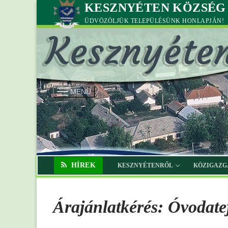
Ugrás
KESZNYÉTEN KÖZSÉ
a
ÜDVÖZÖLJÜK TELEPÜLÉSÜNK HONLAPJÁN!
tartalomra
MENÜ
HÍREK
KESZNYÉTENRŐL
KÖZIGAZG
Árajánlatkérés: Óvodat