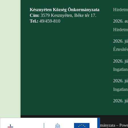
Késznyéten Község Önkormányzata
Hirdet
Cím:
3579 Kesznyéten, Béke tér 17.
Tel.:
49/459-810
2026. a
Hirdet
2026. jú
Értesíté
2026. jú
Ingatlan
2026. jú
Ingatlan
2026. jú
Copyright; 2026 Kesznyéten Község Önkormányzata – Pow