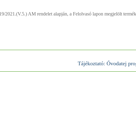
19/2021.(V.5.) AM rendelet alapján, a Felolvasó lapon megjelölt termé
Tájékoztató: Óvodatej pr
Next
post: